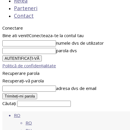
Rețea
Parteneri
Contact
Conectare
Bine ati venit!
Conecteaza-te la contul tau
numele dvs de utilizator
parola dvs
Politică de confidențialitate
Recuperare parola
Recuperați-vă parola
adresa dvs de email
Căutați
RO
RO