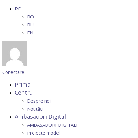
RO
RO
RU
EN
Conectare
Prima
Centrul
Despre noi
Noutăți
Ambasadori Digitali
AMBASADORI DIGITALI
Proiecte model