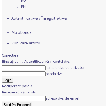
RU
EN
Autentificați-vă / Înregistrați-vă
Mă abonez
Publicare articol
Conectare
Bine ați venit! Autentificați-vă in contul dvs
numele dvs de utilizator
parola dvs
Recuperare parola
Recuperați-vă parola
adresa dvs de email