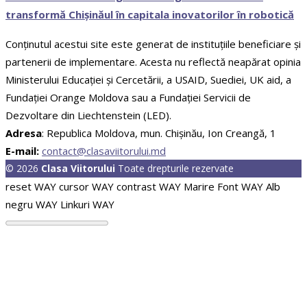
transformă Chișinăul în capitala inovatorilor în robotică
Conținutul acestui site este generat de instituțiile beneficiare și
partenerii de implementare. Acesta nu reflectă neapărat opinia
Ministerului Educației și Cercetării, a USAID, Suediei, UK aid, a
Fundației Orange Moldova sau a Fundației Servicii de
Dezvoltare din Liechtenstein (LED).
Adresa
: Republica Moldova, mun. Chişinău, Ion Creangă, 1
E-mail:
contact@clasaviitorului.md
© 2026
Clasa Viitorului
Toate drepturile rezervate
reset WAY
cursor WAY
contrast WAY
Marire Font WAY
Alb
negru WAY
Linkuri WAY