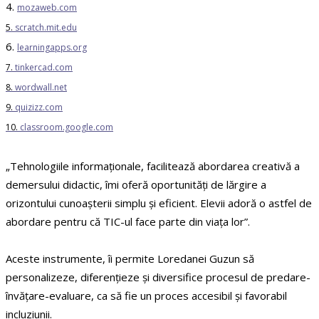
4.
mozaweb.com
5.
scratch.mit.edu
6.
learningapps.org
7.
tinkercad.com
8.
wordwall.net
9.
quizizz.com
10.
classroom.google.com
„Tehnologiile informaționale, facilitează abordarea creativă a
demersului didactic, îmi oferă oportunități de lărgire a
orizontului cunoașterii simplu și eficient. Elevii adoră o astfel de
abordare pentru că TIC-ul face parte din viața lor”.
Aceste instrumente, îi permite Loredanei Guzun să
personalizeze, diferențieze și diversifice procesul de predare-
învățare-evaluare, ca să fie un proces accesibil și favorabil
incluziunii.