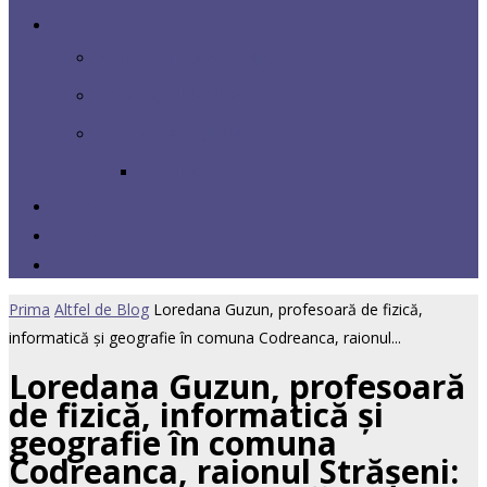
Resurse
Echipamente Educaționale
Activități didactice
Platforme digitale
Arduino
Rețea
Parteneri
Contact
Prima
Altfel de Blog
Loredana Guzun, profesoară de fizică,
informatică și geografie în comuna Codreanca, raionul...
Loredana Guzun, profesoară
de fizică, informatică și
geografie în comuna
Codreanca, raionul Strășeni: