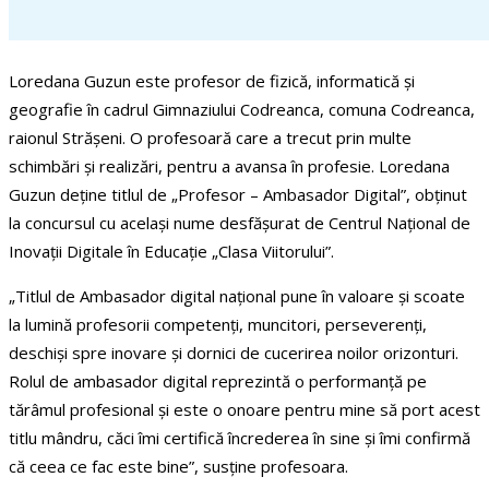
Loredana Guzun este profesor de fizică, informatică și
geografie în cadrul Gimnaziului Codreanca, comuna Codreanca,
raionul Strășeni. O profesoară care a trecut prin multe
schimbări și realizări, pentru a avansa în profesie. Loredana
Guzun deține titlul de „Profesor – Ambasador Digital”, obținut
la concursul cu același nume desfășurat de Centrul Național de
Inovații Digitale în Educație „Clasa Viitorului”.
„Titlul de Ambasador digital național pune în valoare și scoate
la lumină profesorii competenți, muncitori, perseverenți,
deschiși spre inovare și dornici de cucerirea noilor orizonturi.
Rolul de ambasador digital reprezintă o performanță pe
tărâmul profesional și este o onoare pentru mine să port acest
titlu mândru, căci îmi certifică încrederea în sine și îmi confirmă
că ceea ce fac este bine”, susține profesoara.