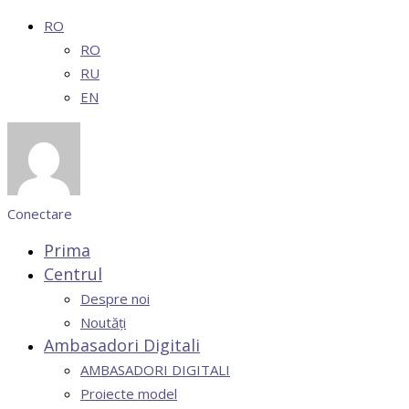
RO
RO
RU
EN
Conectare
Prima
Centrul
Despre noi
Noutăți
Ambasadori Digitali
AMBASADORI DIGITALI
Proiecte model