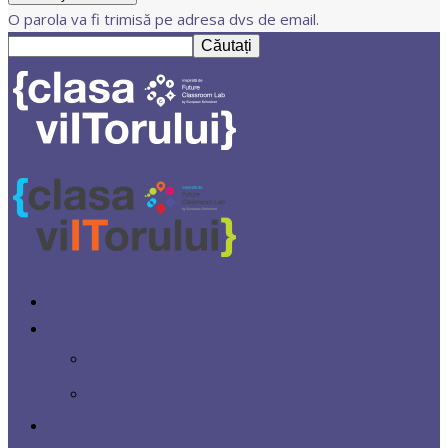
O parola va fi trimisă pe adresa dvs de email.
Clasa Viitorului
Prima
Centrul
Despre noi
Noutăți
Ambasadori Digitali