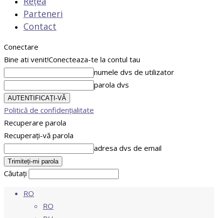
Rețea
Parteneri
Contact
Conectare
Bine ati venit!
Conecteaza-te la contul tau
numele dvs de utilizator
parola dvs
Politică de confidențialitate
Recuperare parola
Recuperați-vă parola
adresa dvs de email
Căutați
RO
RO