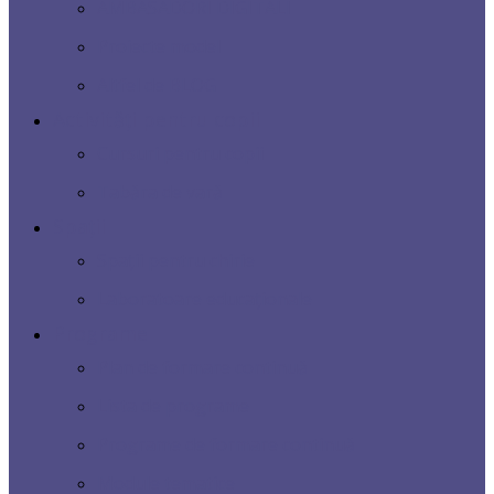
AMBASADORI DIGITALI
Proiecte model
Altfel de BLOG
Activități pentru copii
Cursuri pentru copii
Tabăra de vară
Spații
Spații pentru chirie
Laboratoare educaționale
Programe
Plan de formare continuă
Lista de programe
Programe de formare continuă
Module tematice