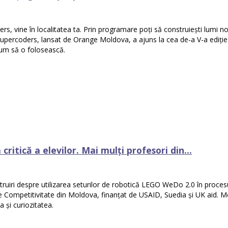
vine în localitatea ta. Prin programare poți să construiești lumi noi, 
percoders, lansat de Orange Moldova, a ajuns la cea de-a V-a ediție. A
 cum să o folosească.
itică a elevilor. Mai mulți profesori din...
struiri despre utilizarea seturilor de robotică LEGO WeDo 2.0 în procesu
i de Competitivitate din Moldova, finanțat de USAID, Suedia și UK aid. M
a și curiozitatea.