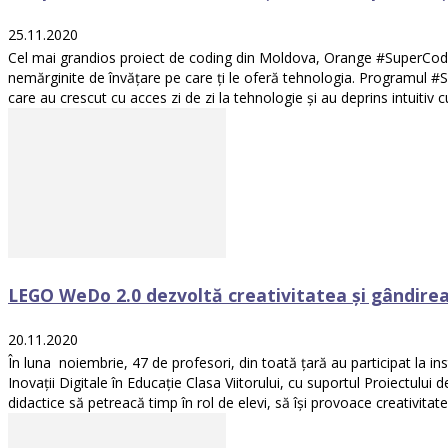
25.11.2020
Cel mai grandios proiect de coding din Moldova, Orange #SuperCoders, 
nemărginite de învățare pe care ți le oferă tehnologia. Programul #Su
care au crescut cu acces zi de zi la tehnologie și au deprins intuitiv
LEGO WeDo 2.0 dezvoltă creativitatea și gândirea cr
20.11.2020
În luna noiembrie, 47 de profesori, din toată țară au participat la in
Inovații Digitale în Educație Clasa Viitorului, cu suportul Proiectulu
didactice să petreacă timp în rol de elevi, să își provoace creativitate