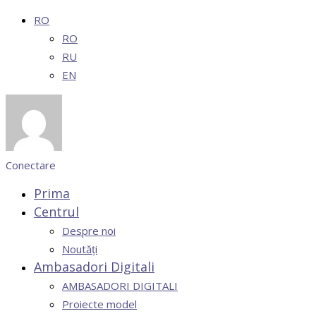
RO
RO
RU
EN
Conectare
Prima
Centrul
Despre noi
Noutăți
Ambasadori Digitali
AMBASADORI DIGITALI
Proiecte model