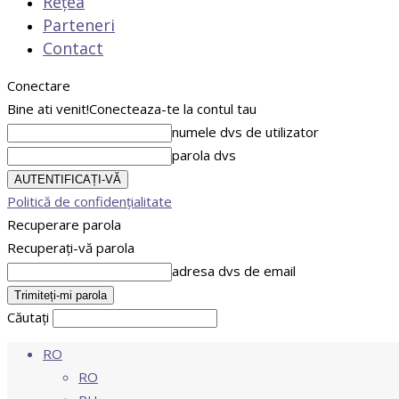
Rețea
Parteneri
Contact
Conectare
Bine ati venit!
Conecteaza-te la contul tau
numele dvs de utilizator
parola dvs
Politică de confidențialitate
Recuperare parola
Recuperați-vă parola
adresa dvs de email
Căutați
RO
RO