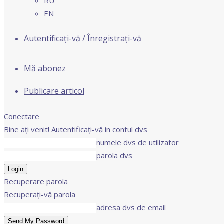
RU
EN
Autentificați-vă / Înregistrați-vă
Mă abonez
Publicare articol
Conectare
Bine ați venit! Autentificați-vă in contul dvs
numele dvs de utilizator
parola dvs
Recuperare parola
Recuperați-vă parola
adresa dvs de email