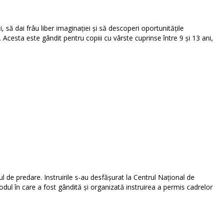
să dai frâu liber imaginației și să descoperi oportunitățile
cesta este gândit pentru copiii cu vârste cuprinse între 9 și 13 ani,
l de predare. Instruirile s-au desfășurat la Centrul Național de
odul în care a fost gândită și organizată instruirea a permis cadrelor