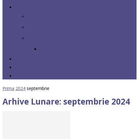
Resurse
Echipamente Educaționale
Activități didactice
Platforme digitale
Arduino
Rețea
Parteneri
Contact
Prima
2024
septembrie
Arhive Lunare: septembrie 2024