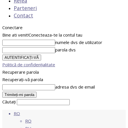
Rețea
Parteneri
Contact
Conectare
Bine ati venit!
Conecteaza-te la contul tau
numele dvs de utilizator
parola dvs
Politică de confidențialitate
Recuperare parola
Recuperați-vă parola
adresa dvs de email
Căutați
RO
RO