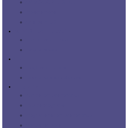
AMBASADORI DIGITALI
Proiecte model
Altfel de BLOG
Activități pentru copii
Cursuri pentru copii
Tabăra de vară
Spații
Spații pentru chirie
Laboratoare educaționale
Programe
Plan de formare continuă
Lista de programe
Programe de formare continuă
Module tematice