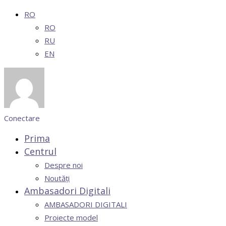
RO
RO
RU
EN
Conectare
Prima
Centrul
Despre noi
Noutăți
Ambasadori Digitali
AMBASADORI DIGITALI
Proiecte model