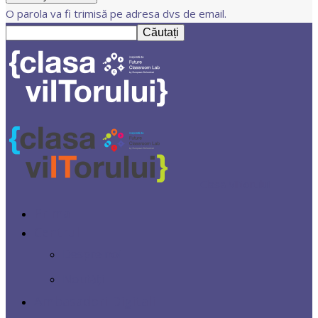
O parola va fi trimisă pe adresa dvs de email.
Clasa Viitorului
Prima
Centrul
Despre noi
Noutăți
Ambasadori Digitali