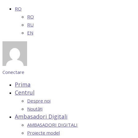
RO
RO
RU
EN
Conectare
Prima
Centrul
Despre noi
Noutăți
Ambasadori Digitali
AMBASADORI DIGITALI
Proiecte model