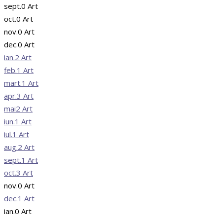
sept.
0
Art
oct.
0
Art
nov.
0
Art
dec.
0
Art
ian.
2
Art
feb.
1
Art
mart.
1
Art
apr.
3
Art
mai
2
Art
iun.
1
Art
iul.
1
Art
aug.
2
Art
sept.
1
Art
oct.
3
Art
nov.
0
Art
dec.
1
Art
ian.
0
Art