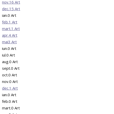
nov.
16
Art
dec.
15
Art
ian.
0
Art
feb.
1
Art
mart.
1
Art
apr.
4
Art
mai
3
Art
iun.
0
Art
iul.
0
Art
aug.
0
Art
sept.
0
Art
oct.
0
Art
nov.
0
Art
dec.
1
Art
ian.
0
Art
feb.
0
Art
mart.
0
Art