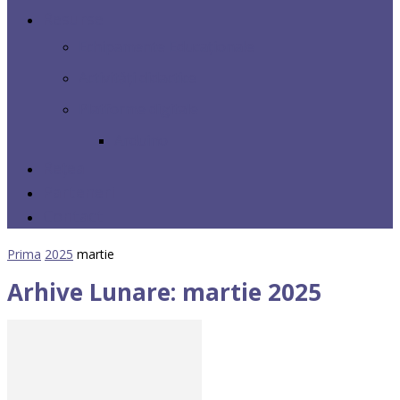
Resurse
Echipamente Educaționale
Activități didactice
Platforme digitale
Arduino
Rețea
Parteneri
Contact
Prima
2025
martie
Arhive Lunare: martie 2025