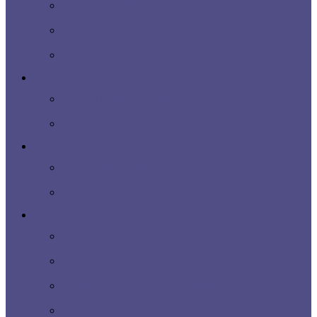
AMBASADORI DIGITALI
Proiecte model
Altfel de BLOG
Activități pentru copii
Cursuri pentru copii
Tabăra de vară
Spații
Spații pentru chirie
Laboratoare educaționale
Programe
Plan de formare continuă
Lista de programe
Programe de formare continuă
Module tematice