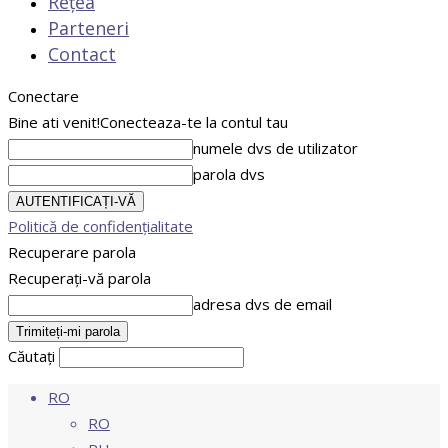
Rețea
Parteneri
Contact
Conectare
Bine ati venit!
Conecteaza-te la contul tau
numele dvs de utilizator
parola dvs
Politică de confidențialitate
Recuperare parola
Recuperați-vă parola
adresa dvs de email
Căutați
RO
RO