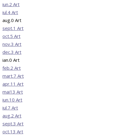
iun.
2
Art
iul.
4
Art
aug.
0
Art
sept.
1
Art
oct.
5
Art
nov.
3
Art
dec.
3
Art
ian.
0
Art
feb.
2
Art
mart.
7
Art
apr.
11
Art
mai
13
Art
iun.
10
Art
iul.
7
Art
aug.
2
Art
sept.
3
Art
oct.
13
Art