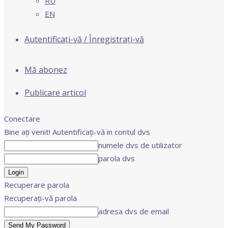
RU
EN
Autentificați-vă / Înregistrați-vă
Mă abonez
Publicare articol
Conectare
Bine ați venit! Autentificați-vă in contul dvs
numele dvs de utilizator
parola dvs
Recuperare parola
Recuperați-vă parola
adresa dvs de email