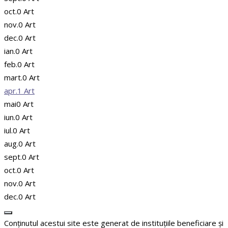
oct.
0
Art
nov.
0
Art
dec.
0
Art
ian.
0
Art
feb.
0
Art
mart.
0
Art
apr.
1
Art
mai
0
Art
iun.
0
Art
iul.
0
Art
aug.
0
Art
sept.
0
Art
oct.
0
Art
nov.
0
Art
dec.
0
Art
Conținutul acestui site este generat de instituțiile beneficiare și