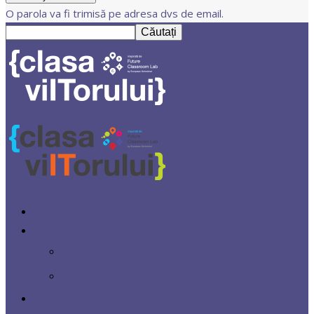
O parola va fi trimisă pe adresa dvs de email.
Clasa Viitorului
Prima
Centrul
Despre noi
Noutăți
Ambasadori Digitali