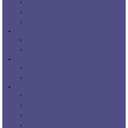
AMBASADORI DIGITALI
Proiecte model
Altfel de BLOG
Activități pentru copii
Cursuri pentru copii
Tabăra de vară
Spații
Spații pentru chirie
Laboratoare educaționale
Programe
Plan de formare continuă
Lista de programe
Programe de formare continuă
Module tematice