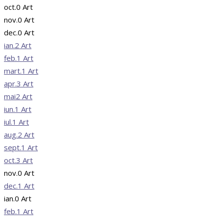
oct.
0
Art
nov.
0
Art
dec.
0
Art
ian.
2
Art
feb.
1
Art
mart.
1
Art
apr.
3
Art
mai
2
Art
iun.
1
Art
iul.
1
Art
aug.
2
Art
sept.
1
Art
oct.
3
Art
nov.
0
Art
dec.
1
Art
ian.
0
Art
feb.
1
Art