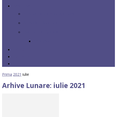
Resurse
Echipamente Educaționale
Activități didactice
Platforme digitale
Arduino
Rețea
Parteneri
Contact
Prima
2021
iulie
Arhive Lunare: iulie 2021