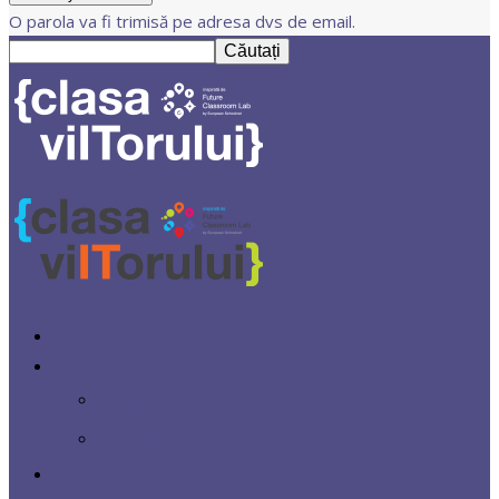
O parola va fi trimisă pe adresa dvs de email.
Clasa Viitorului
Prima
Centrul
Despre noi
Noutăți
Ambasadori Digitali