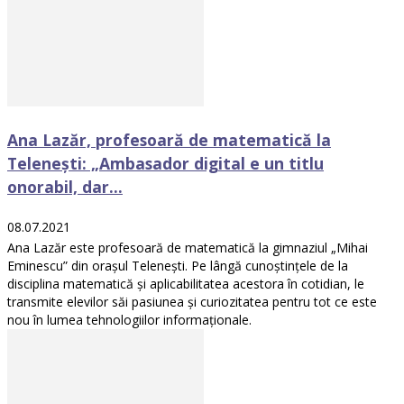
Ana Lazăr, profesoară de matematică la
Telenești: „Ambasador digital e un titlu
onorabil, dar...
08.07.2021
Ana Lazăr este profesoară de matematică la gimnaziul „Mihai
Eminescu” din orașul Telenești. Pe lângă cunoștințele de la
disciplina matematică și aplicabilitatea acestora în cotidian, le
transmite elevilor săi pasiunea și curiozitatea pentru tot ce este
nou în lumea tehnologiilor informaționale.