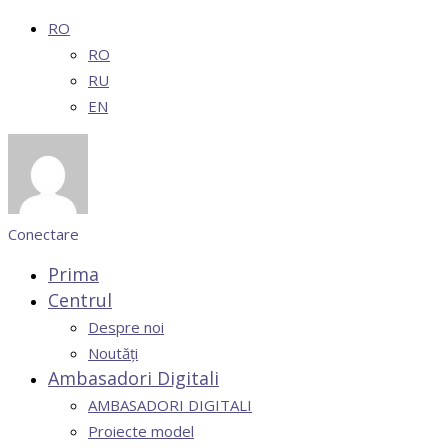
RO
RO
RU
EN
Conectare
Prima
Centrul
Despre noi
Noutăți
Ambasadori Digitali
AMBASADORI DIGITALI
Proiecte model