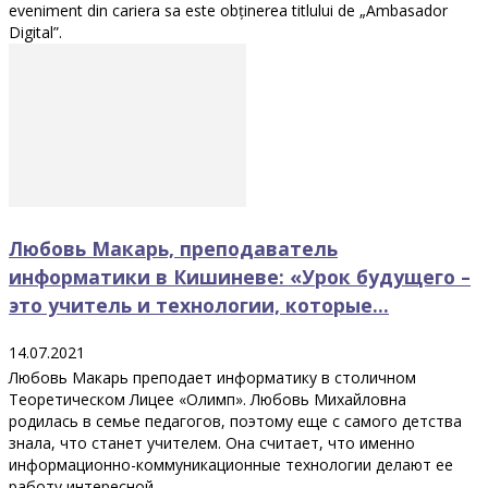
eveniment din cariera sa este obținerea titlului de „Ambasador
Digital”.
Любовь Макарь, преподаватель
информатики в Кишиневе: «Урок будущего –
это учитель и технологии, которые...
14.07.2021
Любовь Макарь преподает информатику в столичном
Теоретическом Лицее «Олимп». Любовь Михайловна
родилась в семье педагогов, поэтому еще с самого детства
знала, что станет учителем. Она считает, что именно
информационно-коммуникационные технологии делают ее
работу интересной.