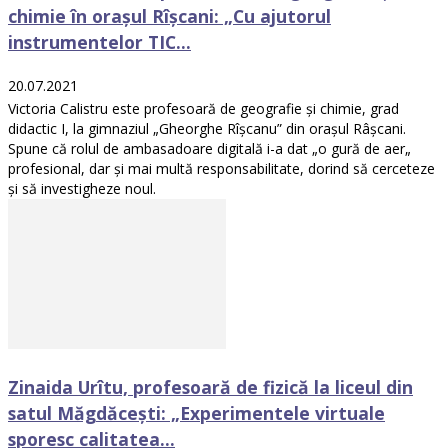
chimie în orașul Rîșcani: „Cu ajutorul
instrumentelor TIC...
20.07.2021
Victoria Calistru este profesoară de geografie și chimie, grad
didactic I, la gimnaziul „Gheorghe Rîșcanu” din orașul Râșcani.
Spune că rolul de ambasadoare digitală i-a dat „o gură de aer„
profesional, dar și mai multă responsabilitate, dorind să cerceteze
și să investigheze noul.
Zinaida Urîtu, profesoară de fizică la liceul din
satul Măgdăcești: „Experimentele virtuale
sporesc calitatea...