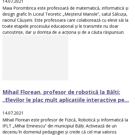
14.07.2021
Maia Porombrica este profesoară de matematică, informatică și
design grafic în Liceul Teoretic „Meșterul Manole”, satul Sălcuța,
raionul Căușeni. Este profesoara care colaborează cu elevii săi la
toate etapele procesului educațional și le transmite nu doar
cunoștințe, dar și dorința de a acționa și de a căuta răspunsuri.
Mihail Florean, profesor de robotică la Bălți:
„Elevilor le plac mult aplicațiile interactive pe...
14.07.2021
Mihail Florean este profesor de Fizică, Robotică și Informatică la
IPLT „Mihai Eminescu” din municipiul Bălți. Activează de un
deceniu în domeniul pedagogiei și crede că cel mai valoros