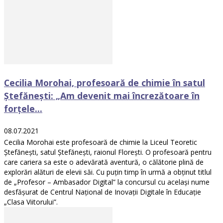
Cecilia Morohai, profesoară de chimie în satul
Ștefănești: „Am devenit mai încrezătoare în
forțele...
08.07.2021
Cecilia Morohai este profesoară de chimie la Liceul Teoretic
Ștefănești, satul Ștefănești, raionul Florești. O profesoară pentru
care cariera sa este o adevărată aventură, o călătorie plină de
explorări alături de elevii săi. Cu puțin timp în urmă a obținut titlul
de „Profesor – Ambasador Digital” la concursul cu același nume
desfășurat de Centrul Național de Inovații Digitale în Educație
„Clasa Viitorului”.