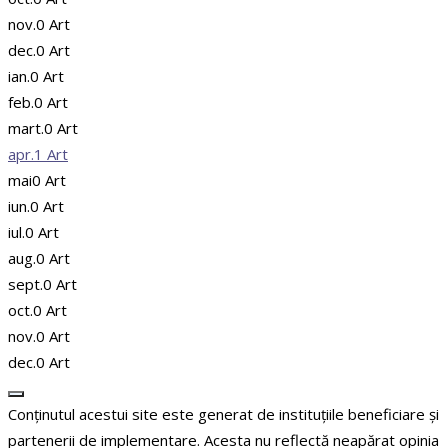
nov.
0
Art
dec.
0
Art
ian.
0
Art
feb.
0
Art
mart.
0
Art
apr.
1
Art
mai
0
Art
iun.
0
Art
iul.
0
Art
aug.
0
Art
sept.
0
Art
oct.
0
Art
nov.
0
Art
dec.
0
Art
Conținutul acestui site este generat de instituțiile beneficiare și
partenerii de implementare. Acesta nu reflectă neapărat opinia