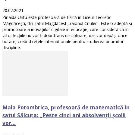
20.07.2021
Zinaida Urîtu este profesoară de fizică în Liceul Teoretic
Măgdăcești, din satul Măgdăcești, raionul Criuleni. Este o adeptă și
promotoare a inovațiilor digitale în educație, care consideră că în
viitor lecțiile nu vor fi doar trans disciplinare, dar vor depăși orice
hotare, creând rețele internaționale pentru studierea anumitor
discipline.
Maia Porombrica, profesoară de matematică în
satul Sălcuța: „Peste cinci ani absolvenții școlii
vor...