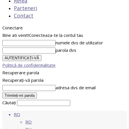
Rețea
Parteneri
Contact
Conectare
Bine ati venit!
Conecteaza-te la contul tau
numele dvs de utilizator
parola dvs
Politică de confidențialitate
Recuperare parola
Recuperați-vă parola
adresa dvs de email
Căutați
RO
RO