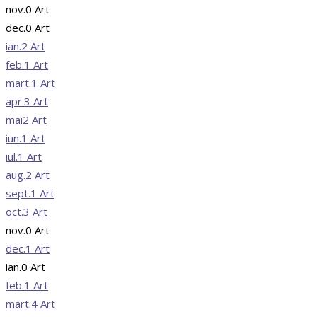
nov.
0
Art
dec.
0
Art
ian.
2
Art
feb.
1
Art
mart.
1
Art
apr.
3
Art
mai
2
Art
iun.
1
Art
iul.
1
Art
aug.
2
Art
sept.
1
Art
oct.
3
Art
nov.
0
Art
dec.
1
Art
ian.
0
Art
feb.
1
Art
mart.
4
Art