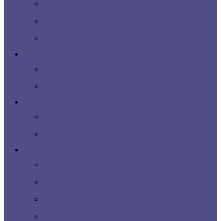
AMBASADORI DIGITALI
Proiecte model
Altfel de BLOG
Activități pentru copii
Cursuri pentru copii
Tabăra de vară
Spații
Spații pentru chirie
Laboratoare educaționale
Programe
Plan de formare continuă
Lista de programe
Programe de formare continuă
Module tematice