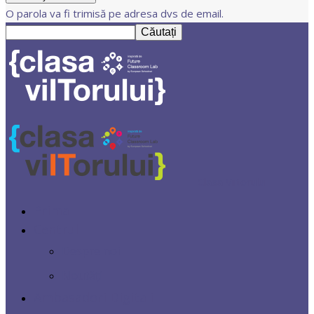
O parola va fi trimisă pe adresa dvs de email.
Clasa Viitorului
Prima
Centrul
Despre noi
Noutăți
Ambasadori Digitali