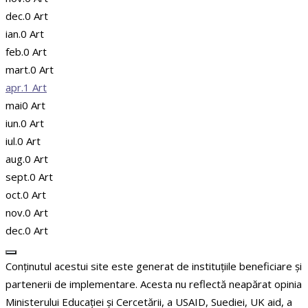
dec.
0
Art
ian.
0
Art
feb.
0
Art
mart.
0
Art
apr.
1
Art
mai
0
Art
iun.
0
Art
iul.
0
Art
aug.
0
Art
sept.
0
Art
oct.
0
Art
nov.
0
Art
dec.
0
Art
Conținutul acestui site este generat de instituțiile beneficiare și
partenerii de implementare. Acesta nu reflectă neapărat opinia
Ministerului Educației și Cercetării, a USAID, Suediei, UK aid, a