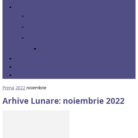
Resurse
Echipamente Educaționale
Activități didactice
Platforme digitale
Arduino
Rețea
Parteneri
Contact
Prima
2022
noiembrie
Arhive Lunare: noiembrie 2022