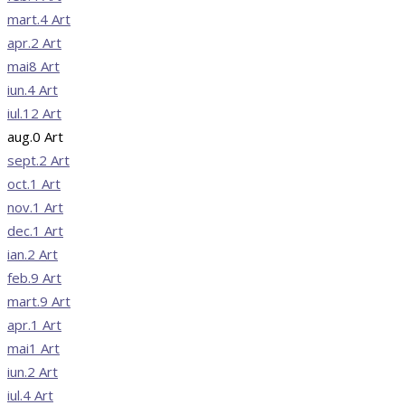
mart.
4
Art
apr.
2
Art
mai
8
Art
iun.
4
Art
iul.
12
Art
aug.
0
Art
sept.
2
Art
oct.
1
Art
nov.
1
Art
dec.
1
Art
ian.
2
Art
feb.
9
Art
mart.
9
Art
apr.
1
Art
mai
1
Art
iun.
2
Art
iul.
4
Art