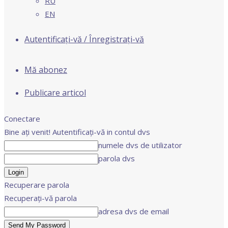
RU
EN
Autentificați-vă / Înregistrați-vă
Mă abonez
Publicare articol
Conectare
Bine ați venit! Autentificați-vă in contul dvs
numele dvs de utilizator
parola dvs
Recuperare parola
Recuperați-vă parola
adresa dvs de email