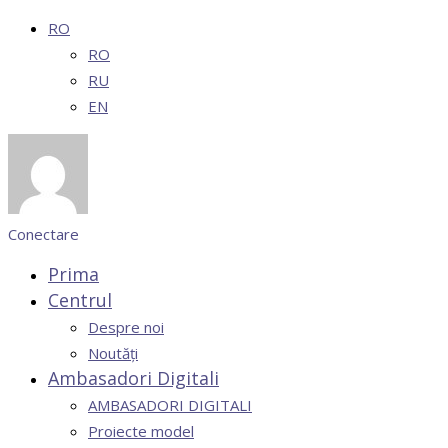
RO
RO
RU
EN
Conectare
Prima
Centrul
Despre noi
Noutăți
Ambasadori Digitali
AMBASADORI DIGITALI
Proiecte model