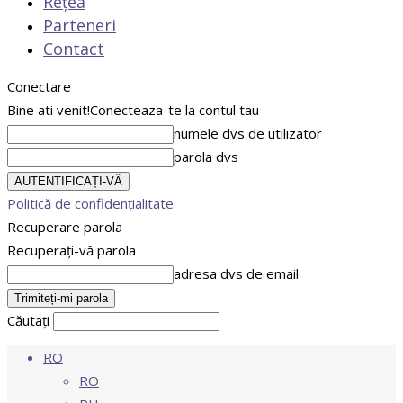
Rețea
Parteneri
Contact
Conectare
Bine ati venit!
Conecteaza-te la contul tau
numele dvs de utilizator
parola dvs
Politică de confidențialitate
Recuperare parola
Recuperați-vă parola
adresa dvs de email
Căutați
RO
RO