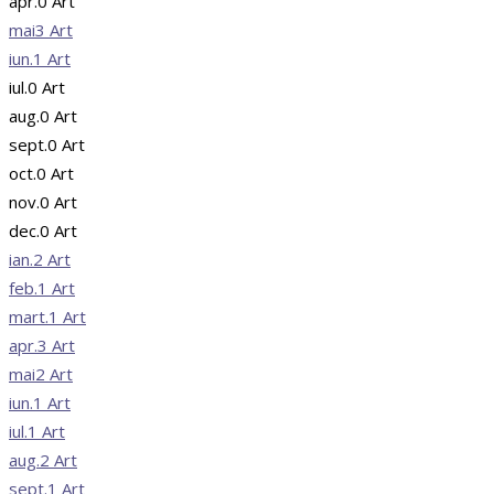
apr.
0
Art
mai
3
Art
iun.
1
Art
iul.
0
Art
aug.
0
Art
sept.
0
Art
oct.
0
Art
nov.
0
Art
dec.
0
Art
ian.
2
Art
feb.
1
Art
mart.
1
Art
apr.
3
Art
mai
2
Art
iun.
1
Art
iul.
1
Art
aug.
2
Art
sept.
1
Art