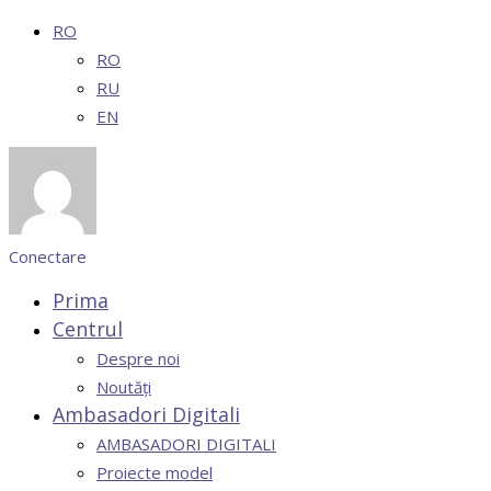
RO
RO
RU
EN
Conectare
Prima
Centrul
Despre noi
Noutăți
Ambasadori Digitali
AMBASADORI DIGITALI
Proiecte model