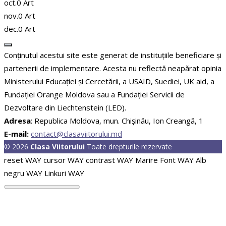
oct.
0
Art
nov.
0
Art
dec.
0
Art
Conținutul acestui site este generat de instituțiile beneficiare și
partenerii de implementare. Acesta nu reflectă neapărat opinia
Ministerului Educației și Cercetării, a USAID, Suediei, UK aid, a
Fundației Orange Moldova sau a Fundației Servicii de
Dezvoltare din Liechtenstein (LED).
Adresa
: Republica Moldova, mun. Chişinău, Ion Creangă, 1
E-mail:
contact@clasaviitorului.md
© 2026
Clasa Viitorului
Toate drepturile rezervate
reset WAY
cursor WAY
contrast WAY
Marire Font WAY
Alb
negru WAY
Linkuri WAY