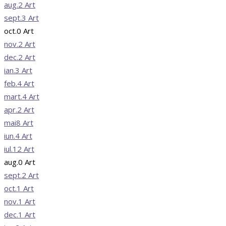
aug.
2
Art
sept.
3
Art
oct.
0
Art
nov.
2
Art
dec.
2
Art
ian.
3
Art
feb.
4
Art
mart.
4
Art
apr.
2
Art
mai
8
Art
iun.
4
Art
iul.
12
Art
aug.
0
Art
sept.
2
Art
oct.
1
Art
nov.
1
Art
dec.
1
Art