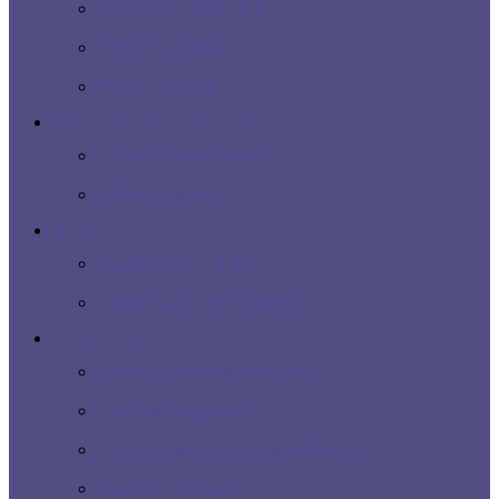
AMBASADORI DIGITALI
Proiecte model
Altfel de BLOG
Activități pentru copii
Cursuri pentru copii
Tabăra de vară
Spații
Spații pentru chirie
Laboratoare educaționale
Programe
Plan de formare continuă
Lista de programe
Programe de formare continuă
Module tematice