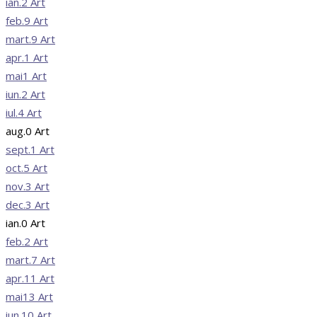
ian.
2
Art
feb.
9
Art
mart.
9
Art
apr.
1
Art
mai
1
Art
iun.
2
Art
iul.
4
Art
aug.
0
Art
sept.
1
Art
oct.
5
Art
nov.
3
Art
dec.
3
Art
ian.
0
Art
feb.
2
Art
mart.
7
Art
apr.
11
Art
mai
13
Art
iun.
10
Art