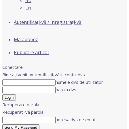
RU
EN
Autentificați-vă / Înregistrați-vă
Mă abonez
Publicare articol
Conectare
Bine ați venit! Autentificați-vă in contul dvs
numele dvs de utilizator
parola dvs
Recuperare parola
Recuperați-vă parola
adresa dvs de email