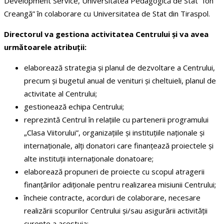
Development Service, Universitatea Pedagogică de Stat ”Ion
Creangă” în colaborare cu Universitatea de Stat din Tiraspol.
Directorul va gestiona activitatea Centrului și va avea
următoarele atribuții:
elaborează strategia și planul de dezvoltare a Centrului,
precum și bugetul anual de venituri și cheltuieli, planul de
activitate al Centrului;
gestionează echipa Centrului;
reprezintă Centrul în relațiile cu partenerii programului
„Clasa Viitorului”, organizațiile și instituțiile naționale și
internaționale, alți donatori care finanțează proiectele și
alte instituții internaționale donatoare;
elaborează propuneri de proiecte cu scopul atragerii
finanțărilor adiționale pentru realizarea misiunii Centrului;
încheie contracte, acorduri de colaborare, necesare
realizării scopurilor Centrului și/sau asigurării activității
curente a acestuia;