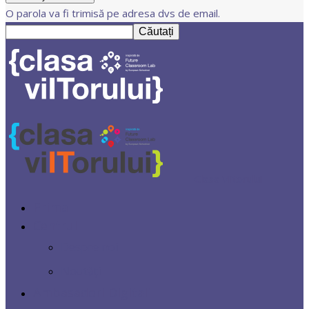
O parola va fi trimisă pe adresa dvs de email.
Clasa Viitorului
Prima
Centrul
Despre noi
Noutăți
Ambasadori Digitali