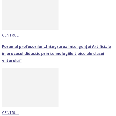
CENTRUL
Forumul profesorilor „Integrarea Inteligenței Artificiale
în procesul didactic prin tehnologiile tipice ale clasei
viitorului”
CENTRUL