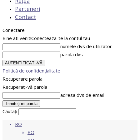
Rețea
Parteneri
Contact
Conectare
Bine ati venit!
Conecteaza-te la contul tau
numele dvs de utilizator
parola dvs
Politică de confidențialitate
Recuperare parola
Recuperați-vă parola
adresa dvs de email
Căutați
RO
RO