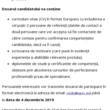
Dosarul candidatului va conține
:
curriculum vitae (CV) în format Europass cu includerea a
cel puțin 2 persoane de referință (datele de contact a
două persoane care vor accepta să fie contactate de
către comisie pentru confirmarea competențelor
candidatului, dacă va fi cazul);
scrisoarea de motivare (care pune în evidență
experiența și abilitățile relevante postului);
diplomelele de studii şi certificatele de competență,
obținute prin absolvirea cursurilor de perfecţionare
profesională şi/sau de specializare;
Persoanele interesate vor transmite dosarul de participare în
format electronică la adresa de email:
până
cnide@upsc.md
la
data de
4 decembrie
2019
.
Universitatea Pedagogică de Stat ”Ion Creangă” își rezervă