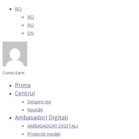
RO
RO
RU
EN
Conectare
Prima
Centrul
Despre noi
Noutăți
Ambasadori Digitali
AMBASADORI DIGITALI
Proiecte model