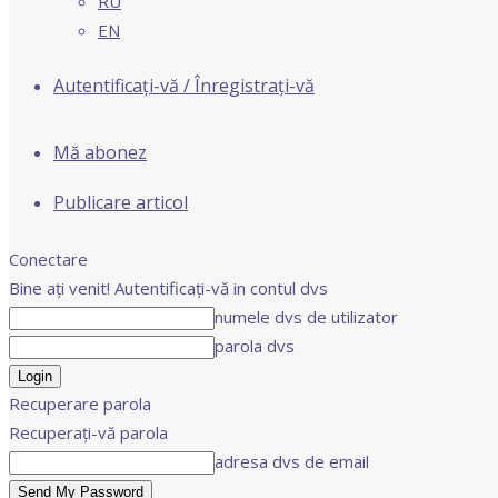
RU
EN
Autentificați-vă / Înregistrați-vă
Mă abonez
Publicare articol
Conectare
Bine ați venit! Autentificați-vă in contul dvs
numele dvs de utilizator
parola dvs
Recuperare parola
Recuperați-vă parola
adresa dvs de email