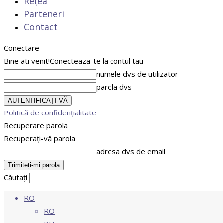
Rețea
Parteneri
Contact
Conectare
Bine ati venit!
Conecteaza-te la contul tau
numele dvs de utilizator
parola dvs
Politică de confidențialitate
Recuperare parola
Recuperați-vă parola
adresa dvs de email
Căutați
RO
RO