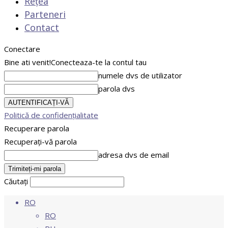
Rețea
Parteneri
Contact
Conectare
Bine ati venit!
Conecteaza-te la contul tau
numele dvs de utilizator
parola dvs
Politică de confidențialitate
Recuperare parola
Recuperați-vă parola
adresa dvs de email
Căutați
RO
RO