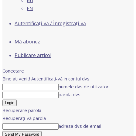
RU
EN
Autentificați-vă / Înregistrați-vă
Mă abonez
Publicare articol
Conectare
Bine ați venit! Autentificați-vă in contul dvs
numele dvs de utilizator
parola dvs
Recuperare parola
Recuperați-vă parola
adresa dvs de email