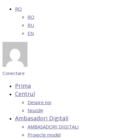
RO
RO
RU
EN
Conectare
Prima
Centrul
Despre noi
Noutăți
Ambasadori Digitali
AMBASADORI DIGITALI
Proiecte model