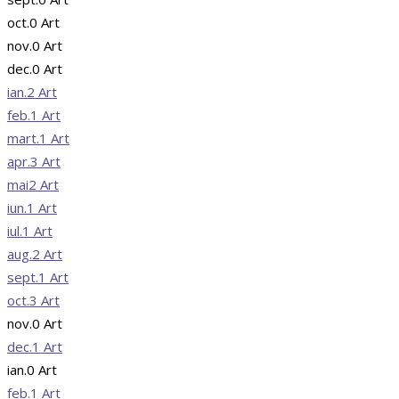
oct.
0
Art
nov.
0
Art
dec.
0
Art
ian.
2
Art
feb.
1
Art
mart.
1
Art
apr.
3
Art
mai
2
Art
iun.
1
Art
iul.
1
Art
aug.
2
Art
sept.
1
Art
oct.
3
Art
nov.
0
Art
dec.
1
Art
ian.
0
Art
feb.
1
Art