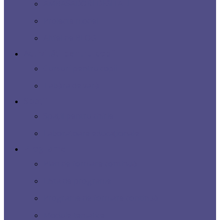
AMBASADORI DIGITALI
Proiecte model
Altfel de BLOG
Activități pentru copii
Cursuri pentru copii
Tabăra de vară
Spații
Spații pentru chirie
Laboratoare educaționale
Programe
Plan de formare continuă
Lista de programe
Programe de formare continuă
Module tematice