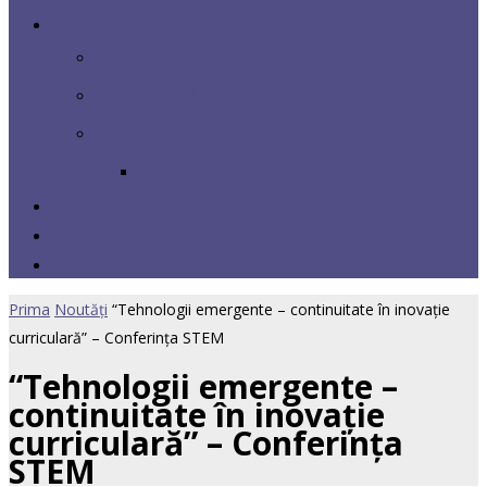
Resurse
Echipamente Educaționale
Activități didactice
Platforme digitale
Arduino
Rețea
Parteneri
Contact
Prima
Noutăți
“Tehnologii emergente – continuitate în inovație
curriculară” – Conferința STEM
“Tehnologii emergente –
continuitate în inovație
curriculară” – Conferința
STEM