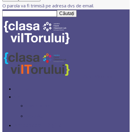
O parola va fi trimisă pe adresa dvs de email.
Clasa Viitorului
Prima
Centrul
Despre noi
Noutăți
Ambasadori Digitali