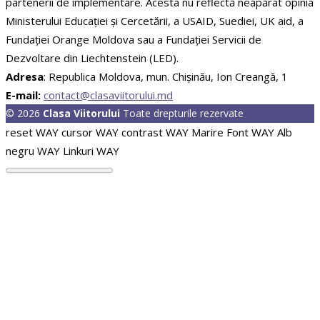
partenerii de implementare. Acesta nu reflectă neapărat opinia
Ministerului Educației și Cercetării, a USAID, Suediei, UK aid, a
Fundației Orange Moldova sau a Fundației Servicii de
Dezvoltare din Liechtenstein (LED).
Adresa
: Republica Moldova, mun. Chişinău, Ion Creangă, 1
E-mail:
contact@clasaviitorului.md
© 2026
Clasa Viitorului
Toate drepturile rezervate
reset WAY
cursor WAY
contrast WAY
Marire Font WAY
Alb
negru WAY
Linkuri WAY