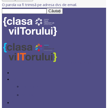
O parola va fi trimisă pe adresa dvs de email.
Clasa Viitorului
Prima
Centrul
Despre noi
Noutăți
Ambasadori Digitali