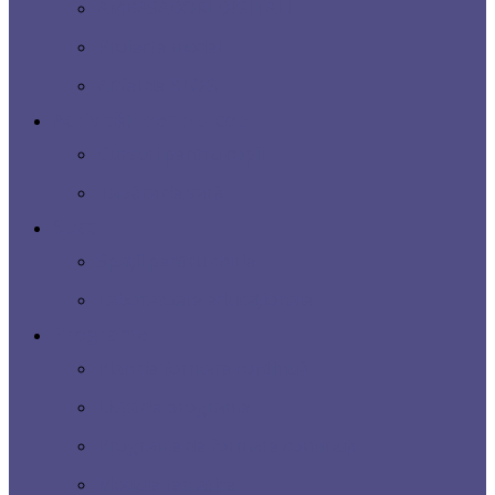
AMBASADORI DIGITALI
Proiecte model
Altfel de BLOG
Activități pentru copii
Cursuri pentru copii
Tabăra de vară
Spații
Spații pentru chirie
Laboratoare educaționale
Programe
Plan de formare continuă
Lista de programe
Programe de formare continuă
Module tematice