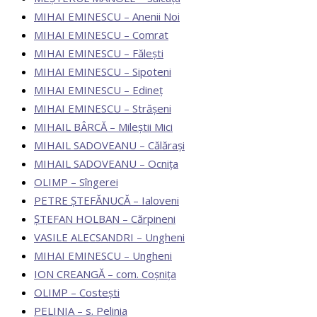
MIHAI EMINESCU – Anenii Noi
MIHAI EMINESCU – Comrat
MIHAI EMINESCU – Fălești
MIHAI EMINESCU – Sipoteni
MIHAI EMINESCU – Edineț
MIHAI EMINESCU – Strășeni
MIHAIL BÂRCĂ – Mileștii Mici
MIHAIL SADOVEANU – Călărași
MIHAIL SADOVEANU – Ocnița
OLIMP – Sîngerei
PETRE ȘTEFĂNUCĂ – Ialoveni
ȘTEFAN HOLBAN – Cărpineni
VASILE ALECSANDRI – Ungheni
MIHAI EMINESCU – Ungheni
ION CREANGĂ – com. Coșnița
OLIMP – Costești
PELINIA – s. Pelinia