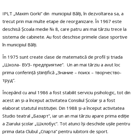
IPLT „Maxim Gorki” din municipiul Bălți, în dezvoltarea sa, a
trecut prin mai multe etape de reorganizare. În 1967 este
deschisă Școala medie № 8, care patru ani mai târziu trece la
sistema de cabinete. Au fost deschise primele clase sportive
în municipiul Bălți.
În 1975 sunt create clase de matematică de profil și triada
„Школа- ВУЗ- предприятие”. Un an mai târziu a avut loc
prima conferință științifică „Знание – поиск – творчество-
труд”.
Începând cu anul 1986 a fost stabilit serviciu psihologic, tot din
acest an și-a început activitatea Consiliul Școlar și a fost
elaborat statutul instituției. Din 1988 și-a început activitatea
Studio teatral „Базарт”, iar un an mai târziu apare prima ediție
a Ziarului școlar „Шклобус”. Tot atunci își deschide ușile pentru
prima data Clubul „Спарта” pentru iubitorii de sport.