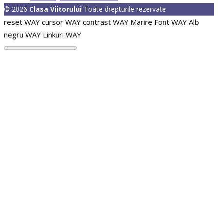
© 2026
Clasa Viitorului
Toate drepturile rezervate
reset WAY
cursor WAY
contrast WAY
Marire Font WAY
Alb
negru WAY
Linkuri WAY