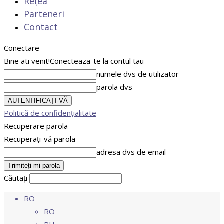
Rețea
Parteneri
Contact
Conectare
Bine ati venit!
Conecteaza-te la contul tau
numele dvs de utilizator
parola dvs
Politică de confidențialitate
Recuperare parola
Recuperați-vă parola
adresa dvs de email
Căutați
RO
RO