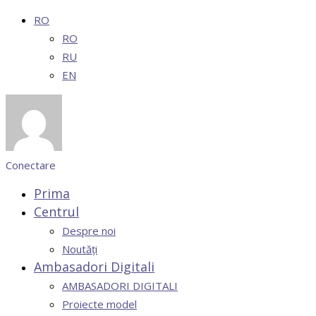
RO
RO
RU
EN
Conectare
Prima
Centrul
Despre noi
Noutăți
Ambasadori Digitali
AMBASADORI DIGITALI
Proiecte model