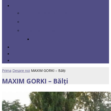
Resurse
Echipamente Educaționale
Activități didactice
Platforme digitale
Arduino
Rețea
Parteneri
Contact
Prima
Despre noi
MAXIM GORKI – Bălți
MAXIM GORKI – Bălți