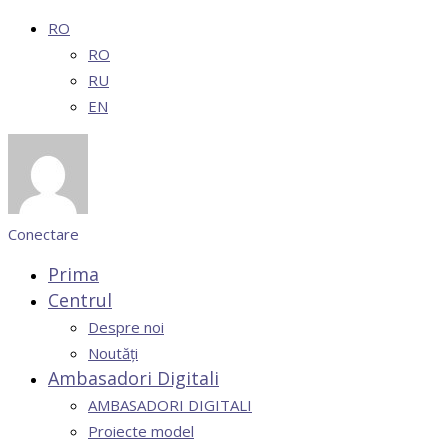
RO
RO
RU
EN
Conectare
Prima
Centrul
Despre noi
Noutăți
Ambasadori Digitali
AMBASADORI DIGITALI
Proiecte model