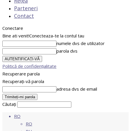
Rețea
Parteneri
Contact
Conectare
Bine ati venit!
Conecteaza-te la contul tau
numele dvs de utilizator
parola dvs
Politică de confidențialitate
Recuperare parola
Recuperați-vă parola
adresa dvs de email
Căutați
RO
RO