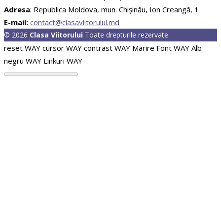
Adresa
: Republica Moldova, mun. Chişinău, Ion Creangă, 1
E-mail:
contact@clasaviitorului.md
© 2026
Clasa Viitorului
Toate drepturile rezervate
reset WAY
cursor WAY
contrast WAY
Marire Font WAY
Alb
negru WAY
Linkuri WAY