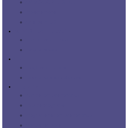
AMBASADORI DIGITALI
Proiecte model
Altfel de BLOG
Activități pentru copii
Cursuri pentru copii
Tabăra de vară
Spații
Spații pentru chirie
Laboratoare educaționale
Programe
Plan de formare continuă
Lista de programe
Programe de formare continuă
Module tematice