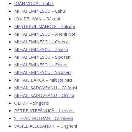
IOAN VODĂ – Cahul
MIHAI EMINESCU – Cahul
ION PELIVAN – Răzeni
MEȘTERUL MANOLE – Sălcuţa
MIHAI EMINESCU – Anenii Noi
MIHAI EMINESCU – Comrat
MIHAI EMINESCU – Fălești
MIHAI EMINESCU – Sipoteni
MIHAI EMINESCU – Edineț
MIHAI EMINESCU – Strășeni
MIHAIL BÂRCĂ – Mileștii Mici
MIHAIL SADOVEANU – Călărași
MIHAIL SADOVEANU – Ocnița
OLIMP – Sîngerei
PETRE ȘTEFĂNUCĂ – Ialoveni
ȘTEFAN HOLBAN – Cărpineni
VASILE ALECSANDRI – Ungheni