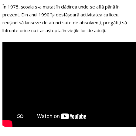
În 1975, școala s-a mutat în clădirea unde se află până în
prezent. Din anul 1990 își desfășoară activitatea ca liceu,
reușind să lanseze de atunci sute de absolvenți, pregătiți să
înfrunte orice nu i-ar aștepta în viețile lor de adulți.