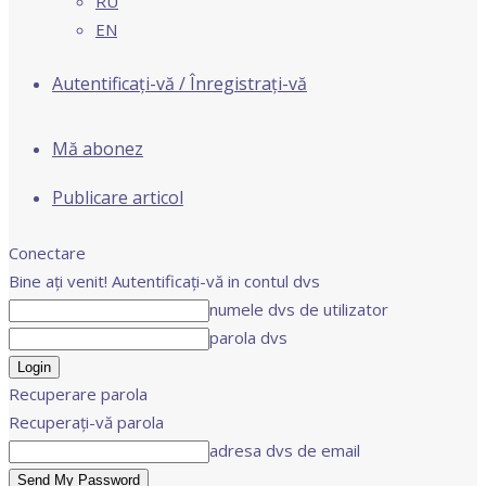
RU
EN
Autentificați-vă / Înregistrați-vă
Mă abonez
Publicare articol
Conectare
Bine ați venit! Autentificați-vă in contul dvs
numele dvs de utilizator
parola dvs
Recuperare parola
Recuperați-vă parola
adresa dvs de email