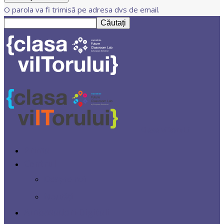
O parola va fi trimisă pe adresa dvs de email.
Clasa Viitorului
Prima
Centrul
Despre noi
Noutăți
Ambasadori Digitali