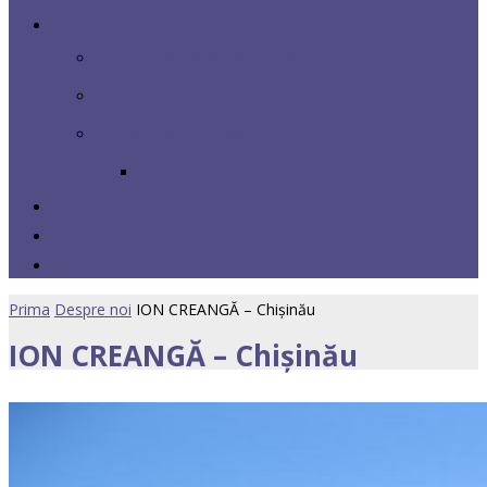
Resurse
Echipamente Educaționale
Activități didactice
Platforme digitale
Arduino
Rețea
Parteneri
Contact
Prima
Despre noi
ION CREANGĂ – Chișinău
ION CREANGĂ – Chișinău