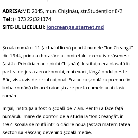
ADRESA:
MD 2045, mun. Chișinău, str.Studenților 8/2
Tel:
(+373 22)321374
SITE-UL LICEULUI:
ioncreanga.starnet.md
Şcoala numărul 11 (actualul liceu) poartă numele “Ion Creangă”
din 1944, printr-o hotarâre a comitetului executiv orăşenesc
(astăzi Primăria municipiului Chișinău). Instituţia era plasată în
partea de jos a aerodromului, mai exact, lângă podul peste
Bâc, vis-a-vis de circul naţional. Era unica şcoală cu predare în
limba română din acel raion şi care purta numele unui clasic
român.
Inițial, instituția a fost o şcoală de 7 ani. Pentru a face față
numărului mare de doritori de a studia la “Ion Creangă”, în
1961 școala se mută într-o clădire nouă (astăzi maternitatea
sectorului Râşcani) devenind şcoală medie.